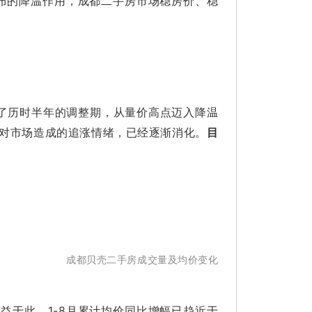
发布的降温作用，成都二手房市场稳房价、稳
了历时半年的调整期，从量价高点迈入降温
动对市场造成的追涨情绪，已经逐渐消化。
目
成都贝壳二手房成交量及均价变化
益于此，1-8月累计均价同比增幅已趋近于