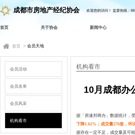
成都市房地产经纪协会
欢迎您的访问！
监督热线：862
首页
关于协会
新闻中心
>
会员天地
首页
机构看市
会员活动
会员名单
10月成都办
会员风采
据「房速邦商办」数据统计，受疫
机构看市
下降
1.62%
；
成交量
276
套，环比
据存在一定不足，成交量及可