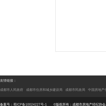
友情链接：
成都市人民政府
成都市住房和城乡建设局
成都市民政局
中国房地产
备案号：
蜀ICP备10024227号-1
©版权所有：成都市房地产经纪协会所有 