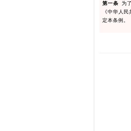
第一条
为了
《中华人民
定本条例。
第二条
本条
直管公有住
的住宿经营
第三条
本市
赁活动纳入
系。
第四条
市人
房租赁管理