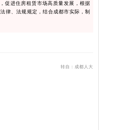
，促进住房租赁市场高质量发展，根据
等法律、法规规定，结合成都市实际，制
理。
租赁活动以及民宿等按日或者按小时计费
转自：成都人大
市场；坚持管理和服务相结合，将住房租
范、便利、高效的住房租赁管理和服务体
住房租赁管理工作协调机制，研究决定住
本辖区内住房租赁管理工作。