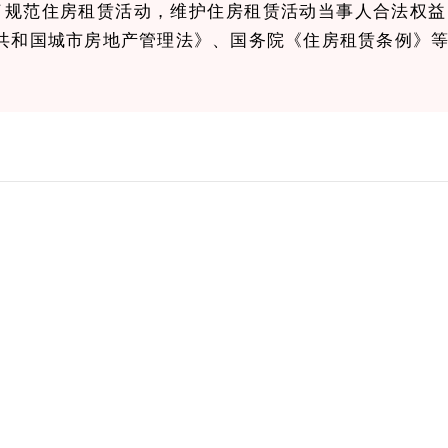
规范住房租赁活动，维护住房租赁活动当事人合法权益
共和国城市房地产管理法》、国务院《住房租赁条例》
例适用于本市城镇国有土地上住房租赁活动及其监督管
房、单位自管住房、公共租赁住房、保障性租赁住房的
活动不适用本条例。
坚持市场主导和政府引导相结合，培育和发展住房租赁
基层治理范畴，推进多方联动、信息共享，推动形成规
民政府应当加强对住房租赁管理工作的组织领导，建立
工作中的重大事项。县（市、区）人民政府应当统筹推进