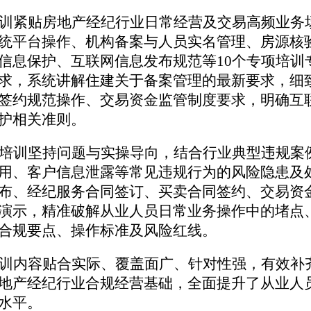
训紧贴房地产经纪行业日常经营及交易高频业务
统平台操作、机构备案与
人员
实名管理、房源核
信息保护、
互联网信息发布规范等
10个专项培
求，系统
讲解
住建
关于备案管理的最新要求
，细
签约
规范
操作
、交易资金监管制度要求，明确互
护相关准则。
培训坚持问题
与实操
导向，结合行业典型违规案
用、客户信息泄露等常见违规行为的风险隐患及
布、经纪服务合同签订、买卖合同签约、交易资
演示，精准破解从业人员日常业务操作中的堵点
合规要点、操作标准及风险红线。
训内容贴合实际、覆盖面广、针对性强，有效补
地产经纪行业合规经营基础，全面提升了从业人
水平。