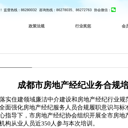
！
监督热线：86280032
咨询热线：86278035、86272763
协会微信：
政策法规
行业奖惩
会
成都市房地产经纪业务合规
落实
住建领域廉洁中介建设和
房地产经纪行业规
全面强化房地产经纪
服务
人员合规履职意识与标
心指导下，市房地产经纪
协会组织开展
全市
房地
机构从业人员
近
350人
参
与
本次培训。