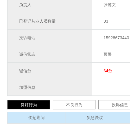
负责人
张懿文
已登记从业人员数量
33
投诉电话
15928673440
诚信状态
预警
诚信分
64分
加盟信息
良好行为
不良行为
投诉信息
奖惩期间
奖惩决议