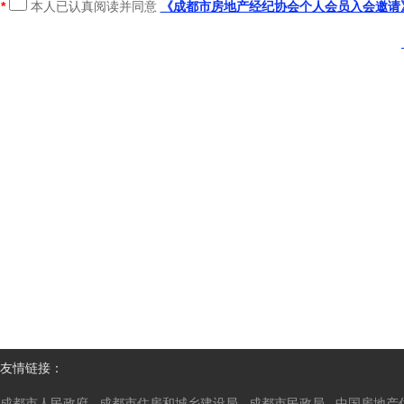
*
本人已认真阅读并同意
《成都市房地产经纪协会个人会员入会邀请
友情链接：
成都市人民政府
成都市住房和城乡建设局
成都市民政局
中国房地产